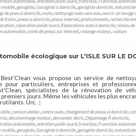
tretien automobile
,
entretien poids lourd
,
franchise
,
Franchise automob
e mobile
,
garagiste
,
Garagiste à domicile
,
garagiste domicile
,
mécanicien
e de pneu à domicile
,
moto
,
nettoyage auto sans eau
,
ouvrir un lavage 
de freins
,
pneus a domicile
,
pneus internet
,
professionnels
,
recherche em
aration
,
réparation poids lourd
,
Réparations auto à domicile
,
réseau de
on automobile
,
vente de pneus sur internet
,
vidange moteur
,
voiture
omobile écologique sur L’ISLE SUR LE 
 Best’Clean vous propose un service de nettoy
 pour particuliers, entreprises et professionn
t’Clean, spécialistes de la rénovation de véhi
s premiers jours. Même les véhicules les plus encra
rutilants. Un
[…]
obile
,
camion atelier
,
centre auto
,
changement de pneus à domicile
,
con
rise
,
décalaminage moteur
,
demander devis
,
Dépannage Ã domicile
,
tretien automobile
,
entretien poids lourd
,
franchise
,
Franchise automob
e mobile
,
garagiste
,
Garagiste à domicile
,
garagiste domicile
,
mécanicien
e de pneu à domicile
,
moto
,
nettoyage auto sans eau
,
ouvrir un lavage 