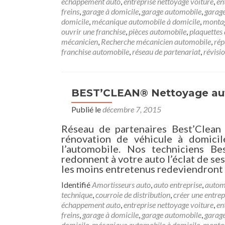
échappement auto
,
entreprise nettoyage voiture
,
en
freins
,
garage à domicile
,
garage automobile
,
garag
domicile
,
mécanique automobile à domicile
,
montag
ouvrir une franchise
,
pièces automobile
,
plaquettes 
mécanicien
,
Recherche mécanicien automobile
,
rép
franchise automobile
,
réseau de partenariat
,
révisi
BEST’CLEAN® Nettoyage aut
Publié le
décembre 7, 2015
Réseau de partenaires Best’Clean
rénovation de véhicule à domicile
l’automobile. Nos techniciens Bes
redonnent à votre auto l’éclat de se
les moins entretenus redeviendront 
Identifié
Amortisseurs auto
,
auto entreprise
,
autom
technique
,
courroie de distribution
,
créer une entrep
échappement auto
,
entreprise nettoyage voiture
,
en
freins
,
garage à domicile
,
garage automobile
,
garag
domicile
,
mécanique automobile à domicile
,
montag