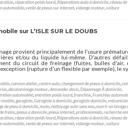
aration
,
réparation poids lourd
,
Réparations auto à domicile
,
réseau de
on automobile
,
vente de pneus sur internet
,
vidange moteur
,
voiture
obile sur L’ISLE SUR LE DOUBS
age provient principalement de l’usure prématur
rières et/ou du liquide lui-même. D’autres défai
t du circuit de freinage (fuites, bulles d’air, 
exception (rupture d’un flexible par exemple), le 
obile
,
camion atelier
,
centre auto
,
changement de pneus à domicile
,
con
rise
,
décalaminage moteur
,
demander devis
,
Dépannage Ã domicile
,
tretien automobile
,
entretien poids lourd
,
franchise
,
Franchise automob
e mobile
,
garagiste
,
Garagiste à domicile
,
garagiste domicile
,
mécanicien
e de pneu à domicile
,
moto
,
nettoyage auto sans eau
,
ouvrir un lavage 
de freins
,
pneus a domicile
,
pneus internet
,
professionnels
,
recherche em
aration
,
réparation poids lourd
,
Réparations auto à domicile
,
réseau de
on automobile
,
vente de pneus sur internet
,
vidange moteur
,
voiture