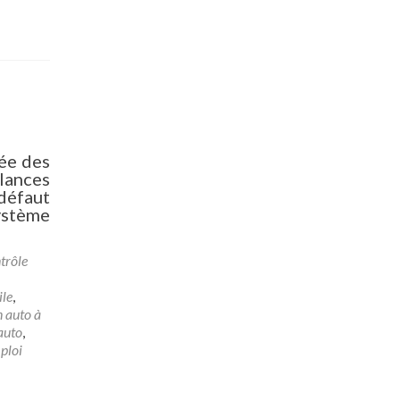
ée des
llances
défaut
système
trôle
ile
,
 auto à
auto
,
ploi