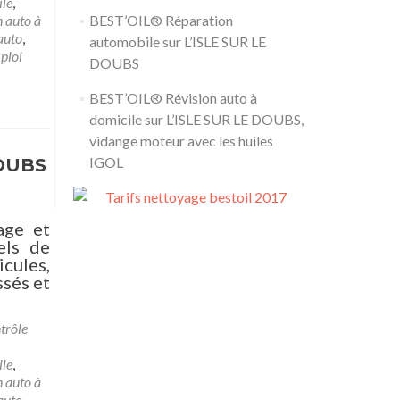
ile
,
 auto à
BEST’OIL® Réparation
auto
,
automobile sur L’ISLE SUR LE
ploi
DOUBS
BEST’OIL® Révision auto à
domicile sur L’ISLE SUR LE DOUBS,
vidange moteur avec les huiles
IGOL
DOUBS
age et
els de
cules,
ssés et
trôle
ile
,
 auto à
auto
,