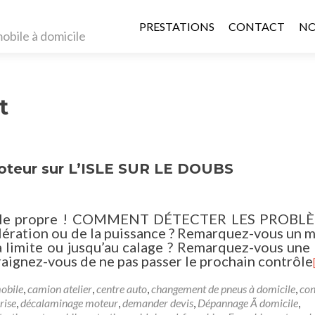
Aller au contenu principal
PRESTATIONS
CONTACT
NO
t
teur sur L’ISLE SUR LE DOUBS
e roule propre ! COMMENT DÉTECTER LES PROBL
lération ou de la puissance ? Remarquez-vous un 
 la limite ou jusqu’au calage ? Remarquez-vous une
raignez-vous de ne pas passer le prochain contrôle
obile
,
camion atelier
,
centre auto
,
changement de pneus à domicile
,
con
rise
,
décalaminage moteur
,
demander devis
,
Dépannage Ã domicile
,