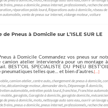
de freins
,
pneus a domicile
,
pneus internet
,
professionnels
,
recherche em
aration
,
réparation poids lourd
,
Réparations auto à domicile
,
réseau de
on automobile
,
vente de pneus sur internet
,
vidange moteur
,
voiture
 de Pneus à Domicile sur L’ISLE SUR LE
neus à Domicile Commandez vos pneus sur notr
e camion atelier interviendra pour un montage à
ravail. BEST’OIL SPECIALISTE DU PNEU BEST’OI
 pneumatiques telles que… et bien d’autres.
[…]
obile
,
camion atelier
,
centre auto
,
changement de pneus à domicile
,
con
rise
,
décalaminage moteur
,
demander devis
,
Dépannage Ã domicile
,
tretien automobile
,
entretien poids lourd
,
franchise
,
Franchise automob
e mobile
,
garagiste
,
Garagiste à domicile
,
garagiste domicile
,
mécanicien
e de pneu à domicile
,
moto
,
nettoyage auto sans eau
,
ouvrir un lavage 
de freins
,
pneus a domicile
,
pneus internet
,
professionnels
,
recherche em