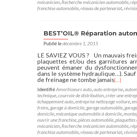
mécanicien
,
Recherche mécanicien automobile
,
rép
franchise automobile
,
réseau de partenariat
,
révisi
BEST’OIL® Réparation autom
Publié le
décembre 1, 2015
LE SAVIEZ VOUS ? Un mauvais frein
plaquettes et/ou des garnitures ar
peuvent émaner du dysfonctionnemen
dans le système hydraulique…). Sauf 
de freinage ne tombe jamais
[…]
Identifié
Amortisseurs auto
,
auto entreprise
,
autom
technique
,
courroie de distribution
,
créer une entrep
échappement auto
,
entreprise nettoyage voiture
,
en
freins
,
garage à domicile
,
garage automobile
,
garag
domicile
,
mécanique automobile à domicile
,
montag
ouvrir une franchise
,
pièces automobile
,
plaquettes 
mécanicien
,
Recherche mécanicien automobile
,
rép
franchise automobile
,
réseau de partenariat
,
révisi