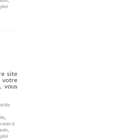
ploi
e site
 votre
L vous
trôle
ile
,
 auto à
auto
,
ploi