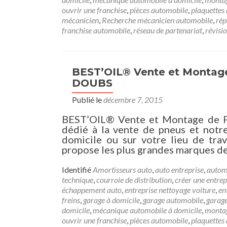
ouvrir une franchise
,
pièces automobile
,
plaquettes 
mécanicien
,
Recherche mécanicien automobile
,
rép
franchise automobile
,
réseau de partenariat
,
révisi
BEST’OIL® Vente et Montage
DOUBS
Publié le
décembre 7, 2015
BEST’OIL® Vente et Montage de P
dédié à la vente de pneus et notr
domicile ou sur votre lieu de t
propose les plus grandes marques de
Identifié
Amortisseurs auto
,
auto entreprise
,
autom
technique
,
courroie de distribution
,
créer une entrep
échappement auto
,
entreprise nettoyage voiture
,
en
freins
,
garage à domicile
,
garage automobile
,
garag
domicile
,
mécanique automobile à domicile
,
montag
ouvrir une franchise
,
pièces automobile
,
plaquettes 