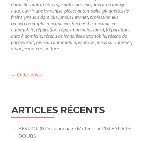
domicile
,
moto
,
nettoyage auto sans eau
,
ouvrir un lavage
auto
,
ouvrir une franchise
,
pièces automobile
,
plaquettes de
freins
,
pneus a domicile
,
pneus internet
,
professionnels
,
recherche emploi mécanicien
,
Recherche mécanicien
automobile
,
réparation
,
réparation poids lourd
,
Réparations
auto à domicile
,
réseau de franchise automobile
,
réseau de
partenariat
,
révision automobile
,
vente de pneus sur internet
,
vidange moteur
,
voiture
Posts navigation
←
Older posts
ARTICLES RÉCENTS
BEST’OIL® Décalaminage Moteur sur L’ISLE SUR LE
DOUBS