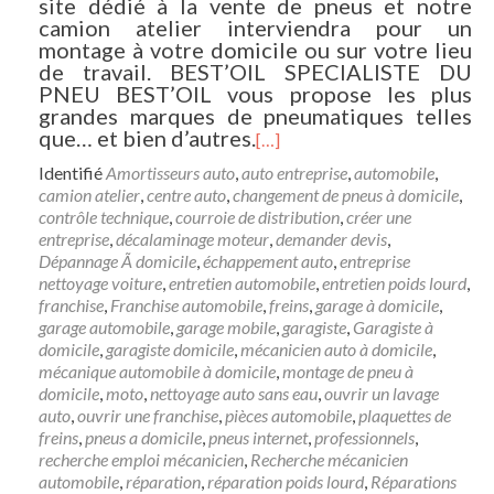
site dédié à la vente de pneus et notre
camion atelier interviendra pour un
montage à votre domicile ou sur votre lieu
de travail. BEST’OIL SPECIALISTE DU
PNEU BEST’OIL vous propose les plus
grandes marques de pneumatiques telles
que… et bien d’autres.
[…]
Identifié
Amortisseurs auto
,
auto entreprise
,
automobile
,
camion atelier
,
centre auto
,
changement de pneus à domicile
,
contrôle technique
,
courroie de distribution
,
créer une
entreprise
,
décalaminage moteur
,
demander devis
,
Dépannage Ã domicile
,
échappement auto
,
entreprise
nettoyage voiture
,
entretien automobile
,
entretien poids lourd
,
franchise
,
Franchise automobile
,
freins
,
garage à domicile
,
garage automobile
,
garage mobile
,
garagiste
,
Garagiste à
domicile
,
garagiste domicile
,
mécanicien auto à domicile
,
mécanique automobile à domicile
,
montage de pneu à
domicile
,
moto
,
nettoyage auto sans eau
,
ouvrir un lavage
auto
,
ouvrir une franchise
,
pièces automobile
,
plaquettes de
freins
,
pneus a domicile
,
pneus internet
,
professionnels
,
recherche emploi mécanicien
,
Recherche mécanicien
automobile
,
réparation
,
réparation poids lourd
,
Réparations