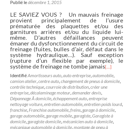
Publié le
décembre 1, 2015
LE SAVIEZ VOUS ? Un mauvais freinage
provient principalement de l’usure
prématurée des plaquettes et/ou des
garnitures arrières et/ou du liquide lui-
même. D’autres défaillances peuvent
émaner du dysfonctionnement du circuit de
freinage (fuites, bulles d’air, défaut dans le
système hydraulique…). Sauf exception
(rupture d’un flexible par exemple), le
système de freinage ne tombe jamais
[…]
Identifié
Amortisseurs auto
,
auto entreprise
,
automobile
,
camion atelier
,
centre auto
,
changement de pneus à domicile
,
contrôle technique
,
courroie de distribution
,
créer une
entreprise
,
décalaminage moteur
,
demander devis
,
Dépannage Ã domicile
,
échappement auto
,
entreprise
nettoyage voiture
,
entretien automobile
,
entretien poids lourd
,
franchise
,
Franchise automobile
,
freins
,
garage à domicile
,
garage automobile
,
garage mobile
,
garagiste
,
Garagiste à
domicile
,
garagiste domicile
,
mécanicien auto à domicile
,
mécanique automobile à domicile
,
montage de pneu à