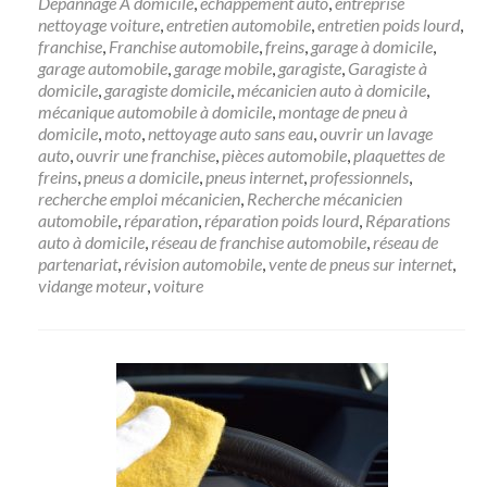
Dépannage Ã domicile
,
échappement auto
,
entreprise
nettoyage voiture
,
entretien automobile
,
entretien poids lourd
,
franchise
,
Franchise automobile
,
freins
,
garage à domicile
,
garage automobile
,
garage mobile
,
garagiste
,
Garagiste à
domicile
,
garagiste domicile
,
mécanicien auto à domicile
,
mécanique automobile à domicile
,
montage de pneu à
domicile
,
moto
,
nettoyage auto sans eau
,
ouvrir un lavage
auto
,
ouvrir une franchise
,
pièces automobile
,
plaquettes de
freins
,
pneus a domicile
,
pneus internet
,
professionnels
,
recherche emploi mécanicien
,
Recherche mécanicien
automobile
,
réparation
,
réparation poids lourd
,
Réparations
auto à domicile
,
réseau de franchise automobile
,
réseau de
partenariat
,
révision automobile
,
vente de pneus sur internet
,
vidange moteur
,
voiture