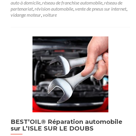
auto à domicile
,
réseau de franchise automobile
,
réseau de
partenariat
,
révision automobile
,
vente de pneus sur internet
,
vidange moteur
,
voiture
BEST’OIL® Réparation automobile
sur L’ISLE SUR LE DOUBS