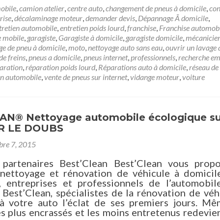
obile
,
camion atelier
,
centre auto
,
changement de pneus à domicile
,
con
rise
,
décalaminage moteur
,
demander devis
,
Dépannage Ã domicile
,
tretien automobile
,
entretien poids lourd
,
franchise
,
Franchise automob
e mobile
,
garagiste
,
Garagiste à domicile
,
garagiste domicile
,
mécanicien
e de pneu à domicile
,
moto
,
nettoyage auto sans eau
,
ouvrir un lavage 
de freins
,
pneus a domicile
,
pneus internet
,
professionnels
,
recherche em
aration
,
réparation poids lourd
,
Réparations auto à domicile
,
réseau de
on automobile
,
vente de pneus sur internet
,
vidange moteur
,
voiture
AN® Nettoyage automobile écologique su
UR LE DOUBS
re 7, 2015
partenaires Best’Clean Best’Clean vous prop
 nettoyage et rénovation de véhicule à domicil
s, entreprises et professionnels de l’automobil
 Best’Clean, spécialistes de la rénovation de véh
à votre auto l’éclat de ses premiers jours. Mê
es plus encrassés et les moins entretenus redevi