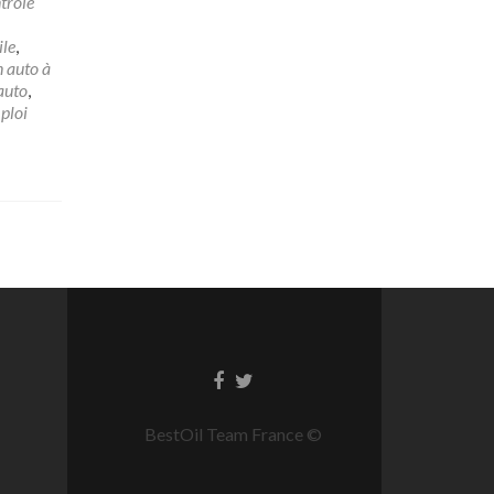
trôle
ile
,
 auto à
auto
,
ploi
BestOil Team France ©