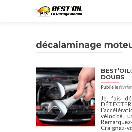
décalaminage mote
BEST’OIL®
DOUBS
Publié le
févrie
Je fais d
DÉTECTER 
l’accéléra
vélocité, u
Remarquez-
Craignez-vo