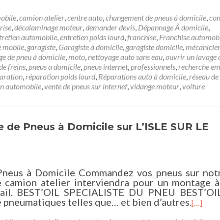
obile
,
camion atelier
,
centre auto
,
changement de pneus à domicile
,
con
rise
,
décalaminage moteur
,
demander devis
,
Dépannage Ã domicile
,
tretien automobile
,
entretien poids lourd
,
franchise
,
Franchise automob
e mobile
,
garagiste
,
Garagiste à domicile
,
garagiste domicile
,
mécanicien
e de pneu à domicile
,
moto
,
nettoyage auto sans eau
,
ouvrir un lavage 
de freins
,
pneus a domicile
,
pneus internet
,
professionnels
,
recherche em
aration
,
réparation poids lourd
,
Réparations auto à domicile
,
réseau de
on automobile
,
vente de pneus sur internet
,
vidange moteur
,
voiture
 de Pneus à Domicile sur L’ISLE SUR LE
neus à Domicile Commandez vos pneus sur notr
e camion atelier interviendra pour un montage à
ravail. BEST’OIL SPECIALISTE DU PNEU BEST’OI
 pneumatiques telles que… et bien d’autres.
[…]