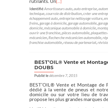
rutilants. Un
[…]
Identifié
Amortisseurs auto
,
auto entreprise
,
autom
technique
,
courroie de distribution
,
créer une entrep
échappement auto
,
entreprise nettoyage voiture
,
en
freins
,
garage à domicile
,
garage automobile
,
garag
domicile
,
mécanique automobile à domicile
,
montag
ouvrir une franchise
,
pièces automobile
,
plaquettes 
mécanicien
,
Recherche mécanicien automobile
,
rép
franchise automobile
,
réseau de partenariat
,
révisi
BEST’OIL® Vente et Montage
DOUBS
Publié le
décembre 7, 2015
BEST’OIL® Vente et Montage de P
dédié à la vente de pneus et notr
domicile ou sur votre lieu de t
propose les plus grandes marques de