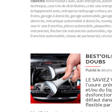
Identifié
Amortisseurs auto
,
auto entreprise
,
autom
technique
,
courroie de distribution
,
créer une entrep
échappement auto
,
entreprise nettoyage voiture
,
en
freins
,
garage à domicile
,
garage automobile
,
garag
domicile
,
mécanique automobile à domicile
,
montag
ouvrir une franchise
,
pièces automobile
,
plaquettes 
mécanicien
,
Recherche mécanicien automobile
,
rép
franchise automobile
,
réseau de partenariat
,
révisi
BEST’OIL®
DOUBS
Publié le
décemb
LE SAVIEZ 
l’usure pr
et/ou du li
dysfonctio
défaut dans
flexible pa