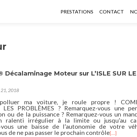
Aller au contenu principal
PRESTATIONS
CONTACT
NO
ur
 Décalaminage Moteur sur L’ISLE SUR LE
r 21, 2018
épolluer ma voiture, je roule propre ! C
LES PROBLÈMES ? Remarquez-vous une per
tion ou de la puissance ? Remarquez-vous un man
n ralenti irrégulier à la limite ou jusqu’au ca
vous une baisse de l’autonomie de votre véh
us de ne pas passer le prochain contrôle
[…]