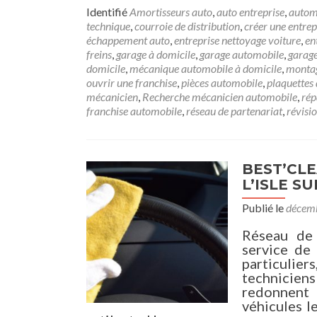
Identifié
Amortisseurs auto
,
auto entreprise
,
autom
technique
,
courroie de distribution
,
créer une entrep
échappement auto
,
entreprise nettoyage voiture
,
en
freins
,
garage à domicile
,
garage automobile
,
garag
domicile
,
mécanique automobile à domicile
,
montag
ouvrir une franchise
,
pièces automobile
,
plaquettes 
mécanicien
,
Recherche mécanicien automobile
,
rép
franchise automobile
,
réseau de partenariat
,
révisi
BEST’CLE
L’ISLE S
Publié le
décemb
Réseau de 
service de
particulier
techniciens
redonnent 
véhicules l