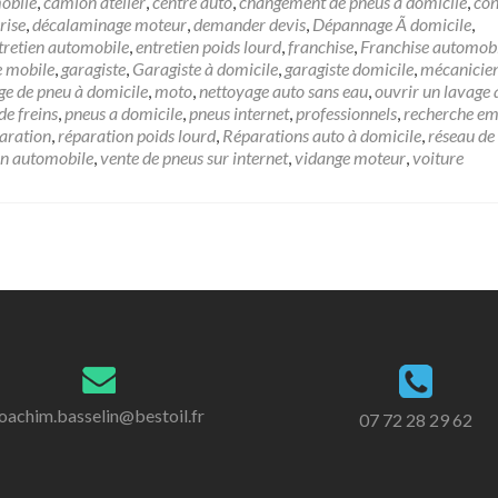
obile
,
camion atelier
,
centre auto
,
changement de pneus à domicile
,
con
rise
,
décalaminage moteur
,
demander devis
,
Dépannage Ã domicile
,
tretien automobile
,
entretien poids lourd
,
franchise
,
Franchise automob
e mobile
,
garagiste
,
Garagiste à domicile
,
garagiste domicile
,
mécanicien
e de pneu à domicile
,
moto
,
nettoyage auto sans eau
,
ouvrir un lavage 
de freins
,
pneus a domicile
,
pneus internet
,
professionnels
,
recherche em
aration
,
réparation poids lourd
,
Réparations auto à domicile
,
réseau de
on automobile
,
vente de pneus sur internet
,
vidange moteur
,
voiture
joachim.basselin@bestoil.fr
07 72 28 29 62