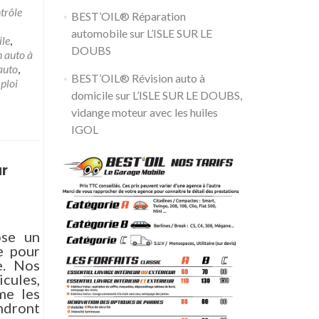
trôle
BEST’OIL® Réparation
automobile sur L’ISLE SUR LE
ile
,
DOUBS
 auto à
auto
,
BEST’OIL® Révision auto à
ploi
domicile sur L’ISLE SUR LE DOUBS,
vidange moteur avec les huiles
IGOL
r
ose un
e pour
e. Nos
icules,
me les
endront