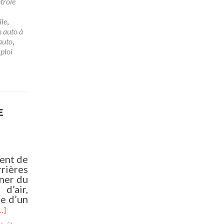
trôle
ile
,
 auto à
auto
,
ploi
E
ent de
rières
aner du
d’air,
re d’un
…]