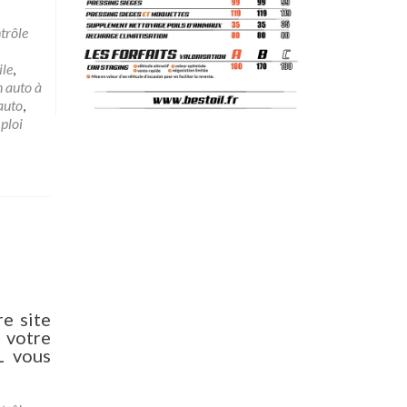
trôle
ile
,
 auto à
auto
,
ploi
e site
 votre
L vous