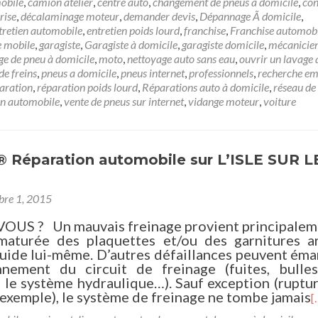
obile
,
camion atelier
,
centre auto
,
changement de pneus à domicile
,
con
rise
,
décalaminage moteur
,
demander devis
,
Dépannage Ã domicile
,
tretien automobile
,
entretien poids lourd
,
franchise
,
Franchise automob
e mobile
,
garagiste
,
Garagiste à domicile
,
garagiste domicile
,
mécanicien
e de pneu à domicile
,
moto
,
nettoyage auto sans eau
,
ouvrir un lavage 
de freins
,
pneus a domicile
,
pneus internet
,
professionnels
,
recherche em
aration
,
réparation poids lourd
,
Réparations auto à domicile
,
réseau de
on automobile
,
vente de pneus sur internet
,
vidange moteur
,
voiture
 Réparation automobile sur L’ISLE SUR L
re 1, 2015
VOUS ? Un mauvais freinage provient principalem
ématurée des plaquettes et/ou des garnitures ar
quide lui-même. D’autres défaillances peuvent ém
nnement du circuit de freinage (fuites, bulles 
 le système hydraulique…). Sauf exception (ruptu
r exemple), le système de freinage ne tombe jamais
[