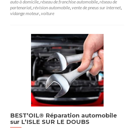
auto à domicile
,
réseau de franchise automobile
,
réseau de
partenariat
,
révision automobile
,
vente de pneus sur internet
,
vidange moteur
,
voiture
BEST’OIL® Réparation automobile
sur L’ISLE SUR LE DOUBS