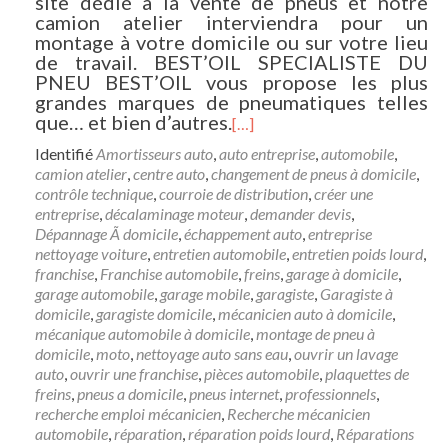
site dédié à la vente de pneus et notre
camion atelier interviendra pour un
montage à votre domicile ou sur votre lieu
de travail. BEST’OIL SPECIALISTE DU
PNEU BEST’OIL vous propose les plus
grandes marques de pneumatiques telles
que… et bien d’autres.
[…]
Identifié
Amortisseurs auto
,
auto entreprise
,
automobile
,
camion atelier
,
centre auto
,
changement de pneus à domicile
,
contrôle technique
,
courroie de distribution
,
créer une
entreprise
,
décalaminage moteur
,
demander devis
,
Dépannage Ã domicile
,
échappement auto
,
entreprise
nettoyage voiture
,
entretien automobile
,
entretien poids lourd
,
franchise
,
Franchise automobile
,
freins
,
garage à domicile
,
garage automobile
,
garage mobile
,
garagiste
,
Garagiste à
domicile
,
garagiste domicile
,
mécanicien auto à domicile
,
mécanique automobile à domicile
,
montage de pneu à
domicile
,
moto
,
nettoyage auto sans eau
,
ouvrir un lavage
auto
,
ouvrir une franchise
,
pièces automobile
,
plaquettes de
freins
,
pneus a domicile
,
pneus internet
,
professionnels
,
recherche emploi mécanicien
,
Recherche mécanicien
automobile
,
réparation
,
réparation poids lourd
,
Réparations