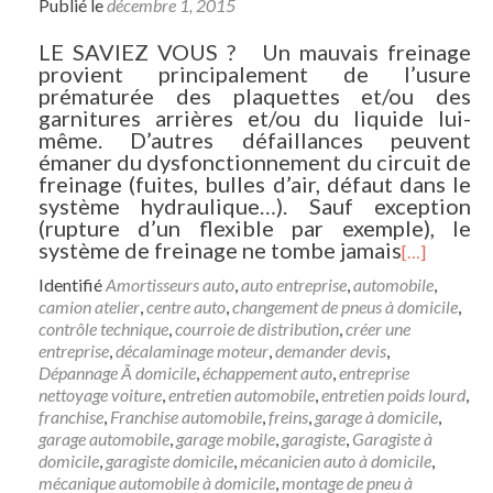
Publié le
décembre 1, 2015
LE SAVIEZ VOUS ? Un mauvais freinage
provient principalement de l’usure
prématurée des plaquettes et/ou des
garnitures arrières et/ou du liquide lui-
même. D’autres défaillances peuvent
émaner du dysfonctionnement du circuit de
freinage (fuites, bulles d’air, défaut dans le
système hydraulique…). Sauf exception
(rupture d’un flexible par exemple), le
système de freinage ne tombe jamais
[…]
Identifié
Amortisseurs auto
,
auto entreprise
,
automobile
,
camion atelier
,
centre auto
,
changement de pneus à domicile
,
contrôle technique
,
courroie de distribution
,
créer une
entreprise
,
décalaminage moteur
,
demander devis
,
Dépannage Ã domicile
,
échappement auto
,
entreprise
nettoyage voiture
,
entretien automobile
,
entretien poids lourd
,
franchise
,
Franchise automobile
,
freins
,
garage à domicile
,
garage automobile
,
garage mobile
,
garagiste
,
Garagiste à
domicile
,
garagiste domicile
,
mécanicien auto à domicile
,
mécanique automobile à domicile
,
montage de pneu à