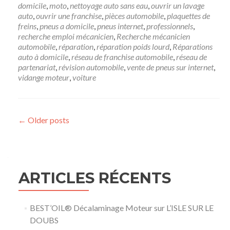
domicile
,
moto
,
nettoyage auto sans eau
,
ouvrir un lavage
auto
,
ouvrir une franchise
,
pièces automobile
,
plaquettes de
freins
,
pneus a domicile
,
pneus internet
,
professionnels
,
recherche emploi mécanicien
,
Recherche mécanicien
automobile
,
réparation
,
réparation poids lourd
,
Réparations
auto à domicile
,
réseau de franchise automobile
,
réseau de
partenariat
,
révision automobile
,
vente de pneus sur internet
,
vidange moteur
,
voiture
Posts navigation
←
Older posts
ARTICLES RÉCENTS
BEST’OIL® Décalaminage Moteur sur L’ISLE SUR LE
DOUBS